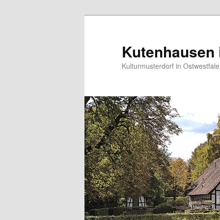
Zum
primären
Inhalt
Kutenhausen i
springen
Kulturmusterdorf in Ostwestfal