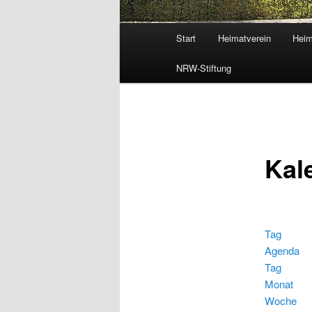
Hauptmenü
Start
Heimatverein
Heim
NRW-Stiftung
Kal
Tag
Agenda
Tag
Monat
Woche