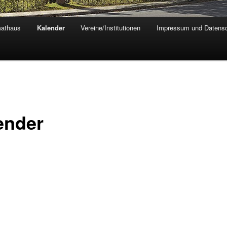
athaus
Kalender
Vereine/Institutionen
Impressum und Datensc
ender