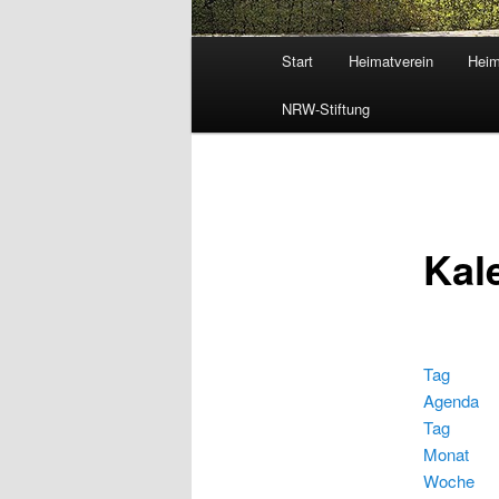
Hauptmenü
Start
Heimatverein
Heim
NRW-Stiftung
Kal
Tag
Agenda
Tag
Monat
Woche