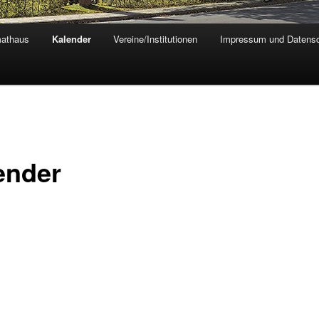
athaus
Kalender
Vereine/Institutionen
Impressum und Datensc
ender