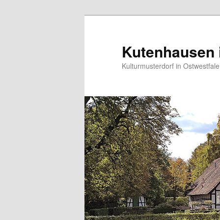
Zum
primären
Inhalt
Kutenhausen i
springen
Kulturmusterdorf in Ostwestfal