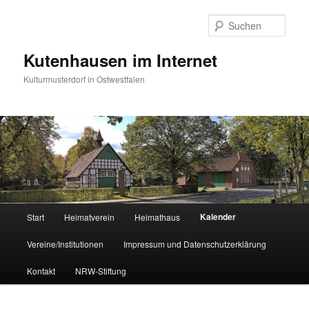
Zum
primären
Such
Inhalt
springen
Kutenhausen im Internet
Kulturmusterdorf in Ostwestfalen
Hauptmenü
Kalender
Start
Heimatverein
Heimathaus
Vereine/Institutionen
Impressum und Datenschutzerklärung
Kontakt
NRW-Stiftung