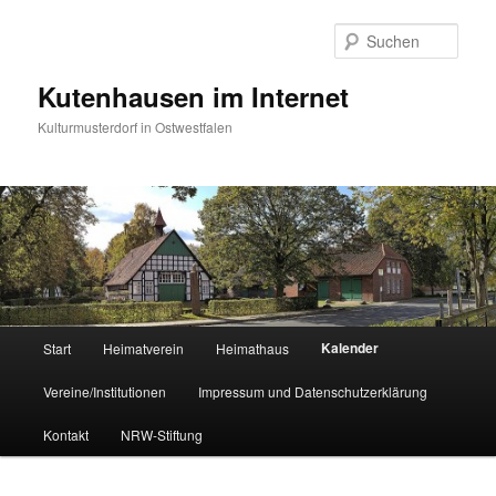
Zum
primären
Such
Inhalt
springen
Kutenhausen im Internet
Kulturmusterdorf in Ostwestfalen
Hauptmenü
Kalender
Start
Heimatverein
Heimathaus
Vereine/Institutionen
Impressum und Datenschutzerklärung
Kontakt
NRW-Stiftung