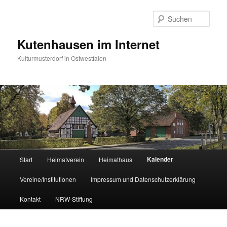
Zum
primären
Such
Inhalt
springen
Kutenhausen im Internet
Kulturmusterdorf in Ostwestfalen
Hauptmenü
Kalender
Start
Heimatverein
Heimathaus
Vereine/Institutionen
Impressum und Datenschutzerklärung
Kontakt
NRW-Stiftung