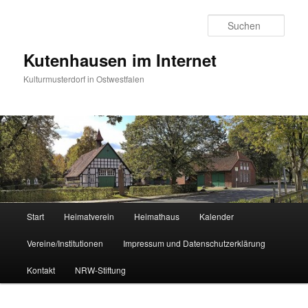
Zum
primären
Such
Inhalt
springen
Kutenhausen im Internet
Kulturmusterdorf in Ostwestfalen
Hauptmenü
Start
Heimatverein
Heimathaus
Kalender
Vereine/Institutionen
Impressum und Datenschutzerklärung
Kontakt
NRW-Stiftung