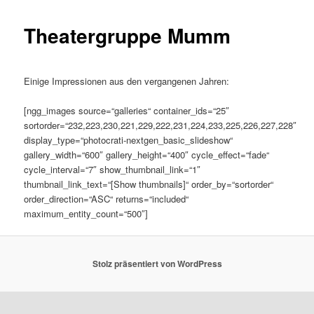
Theatergruppe Mumm
Einige Impressionen aus den vergangenen Jahren:
[ngg_images source=“galleries“ container_ids=“25″
sortorder=“232,223,230,221,229,222,231,224,233,225,226,227,228″
display_type=“photocrati-nextgen_basic_slideshow“
gallery_width=“600″ gallery_height=“400″ cycle_effect=“fade“
cycle_interval=“7″ show_thumbnail_link=“1″
thumbnail_link_text=“[Show thumbnails]“ order_by=“sortorder“
order_direction=“ASC“ returns=“included“
maximum_entity_count=“500″]
Stolz präsentiert von WordPress