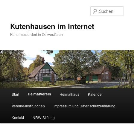
Zum
primären
Such
Inhalt
springen
Kutenhausen im Internet
Kulturmusterdorf in Ostwestfalen
Hauptmenü
Heimatverein
Start
Heimathaus
Kalender
Vereine/Institutionen
Impressum und Datenschutzerklärung
Kontakt
NRW-Stiftung