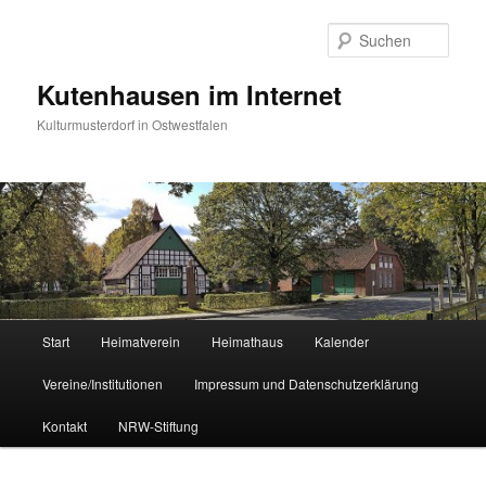
Zum
primären
Such
Inhalt
springen
Kutenhausen im Internet
Kulturmusterdorf in Ostwestfalen
Hauptmenü
Start
Heimatverein
Heimathaus
Kalender
Vereine/Institutionen
Impressum und Datenschutzerklärung
Kontakt
NRW-Stiftung