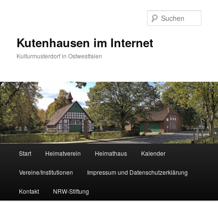
Zum
primären
Such
Inhalt
springen
Kutenhausen im Internet
Kulturmusterdorf in Ostwestfalen
Hauptmenü
Start
Heimatverein
Heimathaus
Kalender
Vereine/Institutionen
Impressum und Datenschutzerklärung
Kontakt
NRW-Stiftung