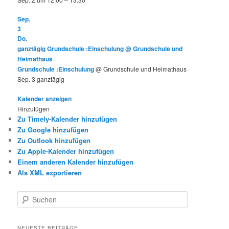
Sep.
3
Do.
ganztägig
Grundschule :Einschulung
@ Grundschule und
Heimathaus
Grundschule :Einschulung
@ Grundschule und Heimathaus
Sep. 3
ganztägig
Kalender anzeigen
Hinzufügen
Zu Timely-Kalender hinzufügen
Zu Google hinzufügen
Zu Outlook hinzufügen
Zu Apple-Kalender hinzufügen
Einem anderen Kalender hinzufügen
Als XML exportieren
S
u
c
h
NEUESTE BEITRÄGE