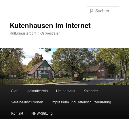
Zum
Zum
primären
sekundären
Such
Inhalt
Inhalt
springen
springen
Kutenhausen im Internet
Kulturmusterdorf in Ostwestfalen
Hauptmenü
Start
Heimatverein
Heimathaus
Kalender
Vereine/Institutionen
Impressum und Datenschutzerklärung
Kontakt
NRW-Stiftung