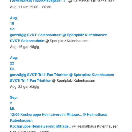
Förderverein Friedhofskapelle: J...
@ Heimathaus Kutenhausen
Aug. 11 um 19:00 – 20:30
Aug.
16
So.
ganztägig
SVKT: Saisonauftakt
@ Sportplatz Kutenhausen
SVKT: Saisonauftakt
@ Sportplatz Kutenhausen
Aug. 16
ganztägig
Aug.
22
Sa.
ganztägig
SVKT: Tri-4-Fun Triathlon
@ Sportplatz Kutenhausen
SVKT: Tri-4-Fun Triathlon
@ Sportplatz Kutenhausen
Aug. 22
ganztägig
Sep.
2
Mi.
12:00
Kochgruppe Heimatverein: Mittage...
@ Heimathaus
Kutenhausen
Kochgruppe Heimatverein: Mittage...
@ Heimathaus Kutenhausen
Sep. 2 um 12:00 – 13:30