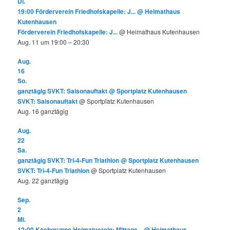
Di.
19:00
Förderverein Friedhofskapelle: J...
@ Heimathaus
Kutenhausen
Förderverein Friedhofskapelle: J...
@ Heimathaus Kutenhausen
Aug. 11 um 19:00 – 20:30
Aug.
16
So.
ganztägig
SVKT: Saisonauftakt
@ Sportplatz Kutenhausen
SVKT: Saisonauftakt
@ Sportplatz Kutenhausen
Aug. 16
ganztägig
Aug.
22
Sa.
ganztägig
SVKT: Tri-4-Fun Triathlon
@ Sportplatz Kutenhausen
SVKT: Tri-4-Fun Triathlon
@ Sportplatz Kutenhausen
Aug. 22
ganztägig
Sep.
2
Mi.
12:00
Kochgruppe Heimatverein: Mittage...
@ Heimathaus