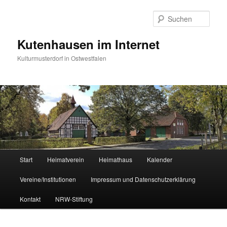
Zum
Zum
primären
sekundären
Such
Inhalt
Inhalt
springen
springen
Kutenhausen im Internet
Kulturmusterdorf in Ostwestfalen
Hauptmenü
Start
Heimatverein
Heimathaus
Kalender
Vereine/Institutionen
Impressum und Datenschutzerklärung
Kontakt
NRW-Stiftung