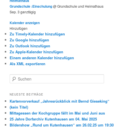
Heimathaus
Grundschule :Einschulung
@ Grundschule und Heimathaus
Sep. 3
ganztägig
Kalender anzeigen
Hinzufügen
Zu Timely-Kalender hinzufügen
Zu Google hinzufügen
Zu Outlook hinzufügen
Zu Apple-Kalender hinzufügen
Einem anderen Kalender hinzufügen
Als XML exportieren
S
u
c
h
NEUESTE BEITRÄGE
e
Kartenvorverkauf „Jahresrückblick mit Bernd Gieseking“
n
(kein Titel)
Mittagessen der Kochgruppe fällt im Mai und Juni aus
25 Jahre Dorfarchiv Kutenhausen am 04. Mai 2025
Bildershow „Rund um Kutenhausen“ am 26.02.25 um 19:30