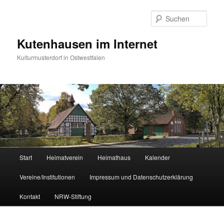
Zum
Zum
primären
sekundären
Such
Inhalt
Inhalt
springen
springen
Kutenhausen im Internet
Kulturmusterdorf in Ostwestfalen
Hauptmenü
Start
Heimatverein
Heimathaus
Kalender
Vereine/Institutionen
Impressum und Datenschutzerklärung
Kontakt
NRW-Stiftung